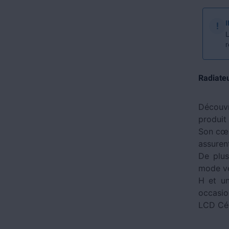
!
L
r
Radiateu
Découv
produit
Son cœu
assuren
De plus
mode vei
H et un
occasio
LCD Cé