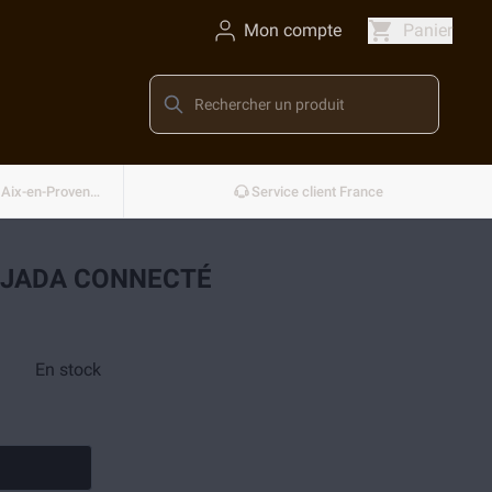
Mon compte
Panier
Conçu et développé en France — Aix-en-Provence
Service client France
 JADA CONNECTÉ
En stock