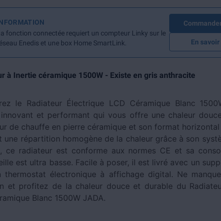
INFORMATION
Commander 
a fonction connectée requiert un compteur Linky sur le
En savoir
éseau Enedis et une box Home SmartLink.
r à Inertie céramique 1500W - Existe en gris anthracite
rez le Radiateur Électrique LCD Céramique Blanc 150
 innovant et performant qui vous offre une chaleur douce
r de chauffe en pierre céramique et son format horizontal 
t une répartition homogène de la chaleur grâce à son syst
, ce radiateur est conforme aux normes CE et sa cons
lle est ultra basse. Facile à poser, il est livré avec un sup
 thermostat électronique à affichage digital. Ne manqu
n et profitez de la chaleur douce et durable du Radiateu
ramique Blanc 1500W JADA.