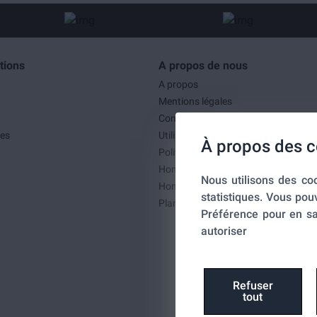
tions
A propos de nous
A propos
Mentions légales
Conditions générales de ventes
es
Utilisation des cookies
À propos des c
Politique de confidentialité
Home-SmartLink
Nous utilisons des coo
Home-SmartLink : Politique de confid
statistiques. Vous pou
Plan du site
Préférence pour en sa
autoriser
Refuser
tout