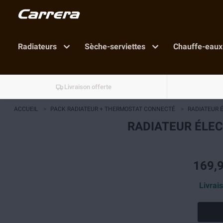
Radiateurs
Sèche-serviettes
Chauffe-eaux
Livraison offerte
ACCUEIL
>
PACK RADIATEUR + THERMOSTAT CONNECTÉ
>
RADIATEUR 
RADIATEUR ÉLE
169,9
Livrai