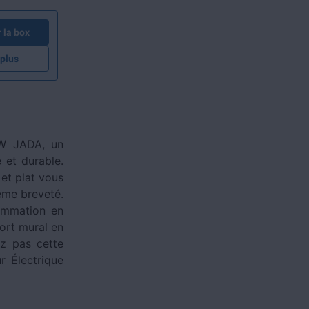
la box
 plus
0W JADA, un
 et durable.
et plat vous
ème breveté.
ommation en
port mural en
ez pas cette
r Électrique