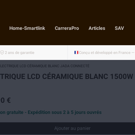
Home-Smartlink
CarreraPro
Articles
SAV
2 ans de garantie
ÉLECTRIQUE LCD CÉRAMIQUE BLANC JADA CONNECTÉ
CTRIQUE LCD CÉRAMIQUE BLANC 1500W
0 €
son gratuite - Expédition sous 2 à 5 jours ouvrés
Ajouter au panier