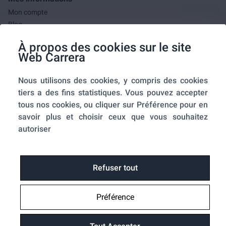
Mon compte
Blog
F.A.Q.
À propos des cookies sur le site
Mes commandes
Web Carrera
A propos de nous
Nous utilisons des cookies, y compris des cookies
A propos
tiers a des fins statistiques. Vous pouvez accepter
Mentions légales
tous nos cookies, ou cliquer sur Préférence pour en
Conditions générales de ventes
savoir plus et choisir ceux que vous souhaitez
Utilisation des cookies
autoriser
Politique de confidentialité
Home-SmartLink
Home-SmartLink : Politique de confidentialité
Refuser tout
Plan du site
Préférence
Fonctions
Suivre ma commande