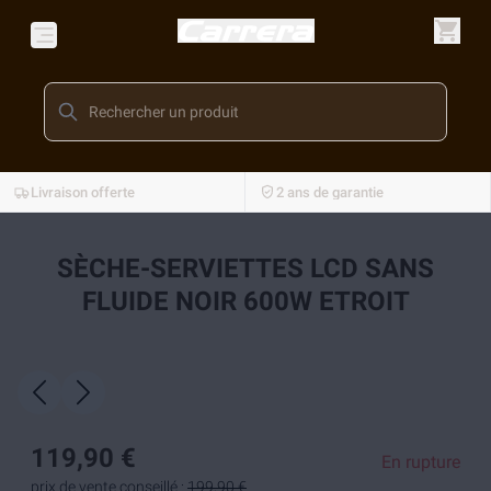
Livraison offerte
2 ans de garantie
SÈCHE-SERVIETTES LCD SANS
FLUIDE NOIR 600W ETROIT
119,90 €
En rupture
prix de vente conseillé :
199,90 €