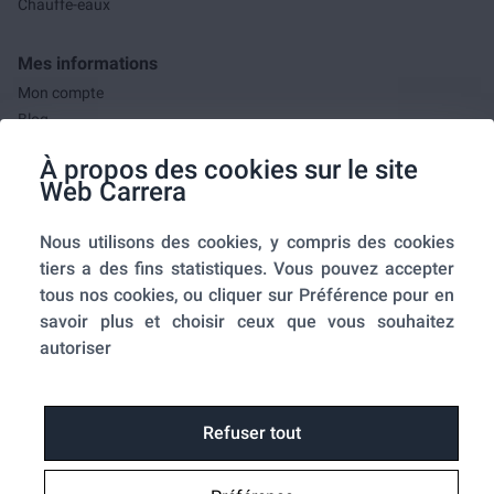
Chauffe-eaux
Mes informations
Mon compte
Blog
F.A.Q.
À propos des cookies sur le site
Mes commandes
Web Carrera
A propos de nous
Nous utilisons des cookies, y compris des cookies
A propos
tiers a des fins statistiques. Vous pouvez accepter
Mentions légales
tous nos cookies, ou cliquer sur Préférence pour en
Conditions générales de ventes
savoir plus et choisir ceux que vous souhaitez
Utilisation des cookies
autoriser
Politique de confidentialité
Home-SmartLink
Home-SmartLink : Politique de confidentialité
Refuser tout
Plan du site