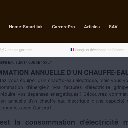
Home-Smartlink
CarreraPro
Articles
SAV
2 ans de garantie
FE-EAU ÉLECTRIQUE DE 100 L ?
MATION ANNUELLE D’UN CHAUFFE-EAU 
tez vous équiper d’un chauffe-eau électrique, mais vous vo
ommation d’énergie ? Vos factures d’électricité grimp
réduire vos dépenses énergétiques ? Découvrez comment
n annuelle d’un chauffe-eau électrique d'une capacité
économies avec Carrera !
 est la consommation d’électricité 