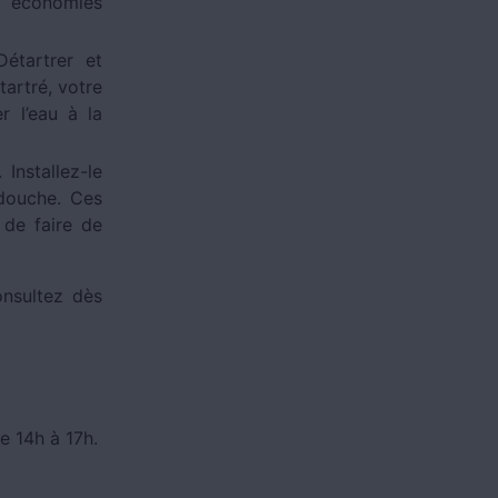
s économies
Détartrer et
tartré, votre
r l’eau à la
Installez-le
 douche. Ces
 de faire de
onsultez dès
e 14h à 17h.