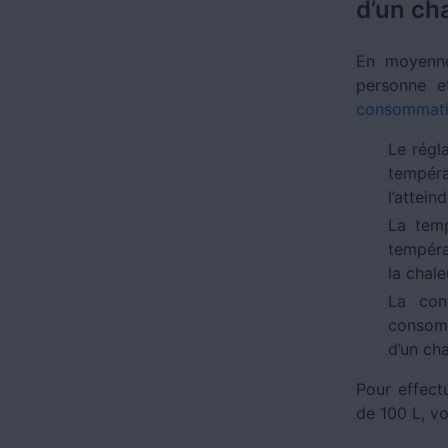
d’un ch
En moyenn
personne e
consommatio
Le régl
tempéra
l’atteind
La temp
tempéra
la chal
La con
consomm
d’un ch
Pour effect
de 100 L, vo