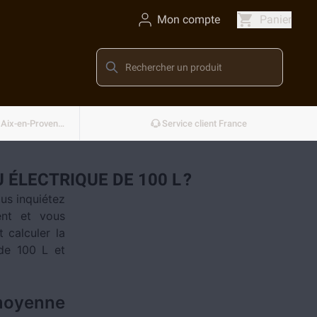
Mon compte
Panier
Conçu et développé en France — Aix-en-Provence
Service client France
ÉLECTRIQUE DE 100 L ?
us inquiétez
ent et vous
 calculer la
 de 100 L et
moyenne