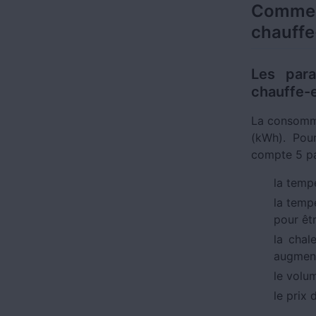
Commen
chauffe
Les para
chauffe-e
La consomma
(kWh). Pou
compte 5 pa
la temp
la temp
pour êtr
la chal
augment
le volu
le prix 