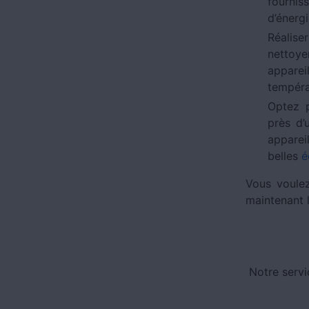
fournis
d’énergi
Réalise
nettoyer
apparei
tempéra
Optez 
près d’
apparei
belles
é
Vous voulez
maintenant
Notre servi