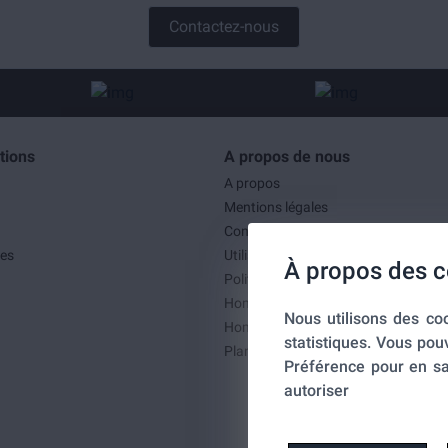
Contactez-nous
tions
A propos de nous
A propos
Mentions légales
Conditions générales de ventes
es
Utilisation des cookies
À propos des c
Politique de confidentialité
Home-SmartLink
Nous utilisons des coo
Home-SmartLink : Politique de confid
statistiques. Vous pou
Plan du site
Préférence pour en sa
autoriser