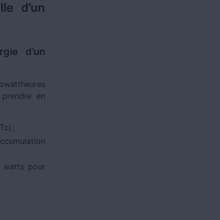
le d’un
rgie d’un
lowattheures
 prendre en
c) ;
accumulation
n watts pour