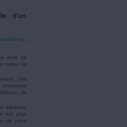
le d’un
chauffe-eau
lui évite de
e chaleur de
itaire. Une
s économies
ifération de
les dépenses
la nuit pour
ses de votre