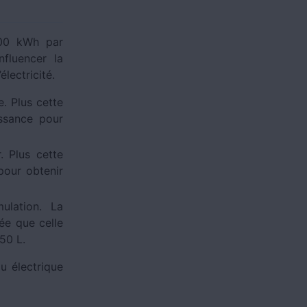
0 kWh par
fluencer la
électricité.
. Plus cette
issance pour
. Plus cette
pour obtenir
ulation. La
ée que celle
50 L.
u électrique