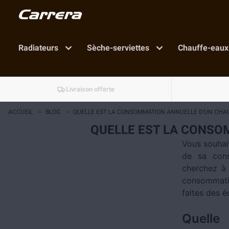
Radiateurs
Sèche-serviettes
Chauffe-eaux
Livraison offerte
ACCUEIL
>
BLOG
>
QUELLE EST LA CONSOMMATION ANNUELLE D’UN CHAUF
QUELLE EST LA CONSOM
Vous souhai
de sa cons
cherchez à 
consommatio
faites des 
Quelle