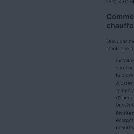
1910 × 0,17
Commen
chauffe
Quelques me
électrique d
Install
surchau
la pièce
Ajuste
tempér
d’énerg
bactéri
Profite
énergét
chauffe