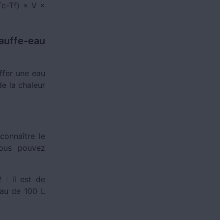
Tc-Tf) × V ×
hauffe-eau
ffer une eau
e la chaleur
:
connaître le
Vous pouvez
 : il est de
eau de 100 L