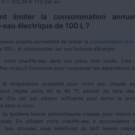
4 0 = 332,34 € TTC par an.
t limiter la consommation annuel
-eau électrique de 100 L ?
sures simples permettent de limiter la
consommation d’un 
e 100 L et d’économiser sur vos factures d’énergie.
ez votre chauffe-eau dans une pièce bien isolée. Cela 
ffer lorsqu’il fonctionne pour compenser les déperditions d
.
z la température souhaitée pour votre eau chaude san
ature réglée entre 60 et 65 °C permet de faire de
ie. Elle est par ailleurs suffisante pour éviter la prol
es dans la cuve.
z du système heures pleines/heures creuses pour réduire 
iques. En utilisant votre chauffe-eau à accumulation 
r l’eau stockée, vous bénéficiez du tarif heures creu