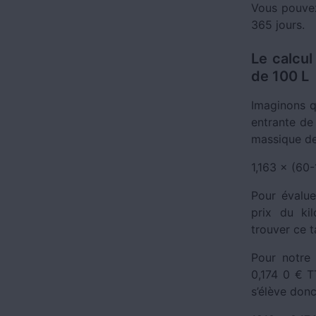
Vous pouvez
365 jours.
Le calcul
de 100 L
Imaginons q
entrante de
massique de l
1,163 × (60-
Pour évalue
prix du ki
trouver ce ta
Pour notre 
0,174 0 € T
s’élève donc