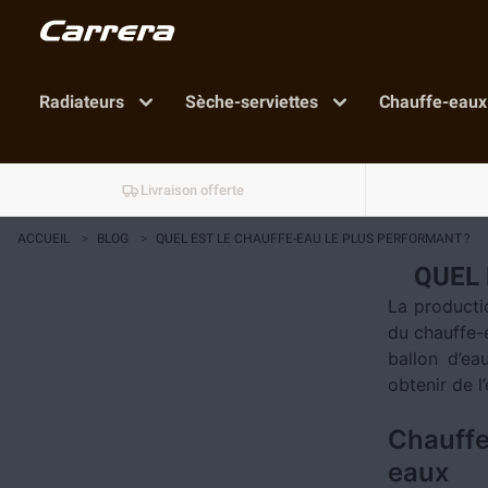
Radiateurs
Sèche-serviettes
Chauffe-eaux
Livraison offerte
ACCUEIL
>
BLOG
>
QUEL EST LE CHAUFFE-EAU LE PLUS PERFORMANT ?
QUEL 
La producti
du chauffe-e
ballon d’ea
obtenir de 
Chauffe
eaux