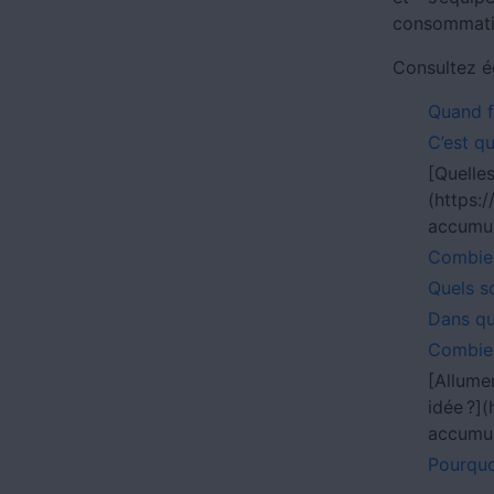
consommat
Consultez é
Quand f
C’est qu
[Quelle
(https
accumul
Combien
Quels s
Dans qu
Combien
[Allume
idée ?
accumul
Pourquo