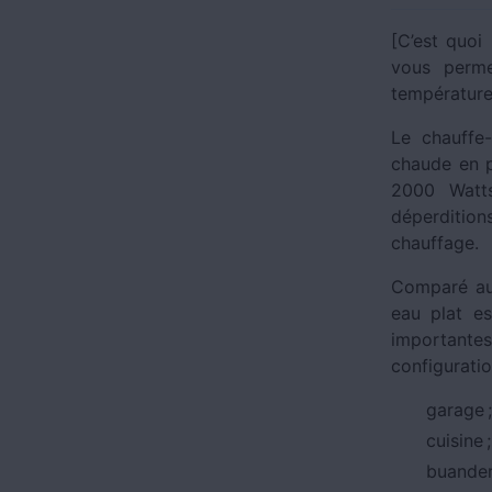
[C’est quoi
vous perme
température,
Le chauffe-
chaude en p
2000 Watts
déperdition
chauffage.
Comparé aux
eau plat e
importantes
configuratio
garage ;
cuisine ;
buanderi