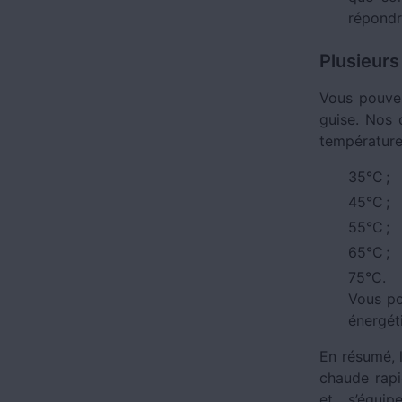
répondr
Plusieurs
Vous pouvez
guise. Nos 
températures
35°C ;
45°C ;
55°C ;
65°C ;
75°C.
Vous po
énergét
En résumé, l
chaude rapi
et s’équip