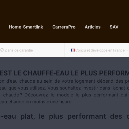
Home-Smartlink
CarreraPro
Articles
SAV
2 ans de garantie
EST LE CHAUFFE-EAU LE PLUS PERFOR
on d’eau chaude au sein de votre logement dépend des 
au que vous utilisez. Vous souhaitez investir dans l’achat
u chaude ? Découvrez le modèle le plus performant qui
l’eau chaude en moins d’une heure.
-eau plat, le plus performant des 