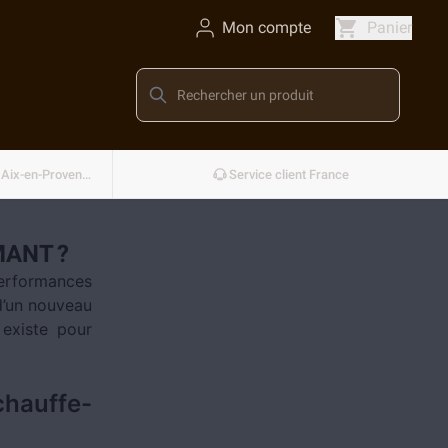
Mon compte
Panier
Conçu et développé en France — Aix-en-Provence
Service client France
MANT ?
performances
 d’un nouveau
 existe pour
chauffe-