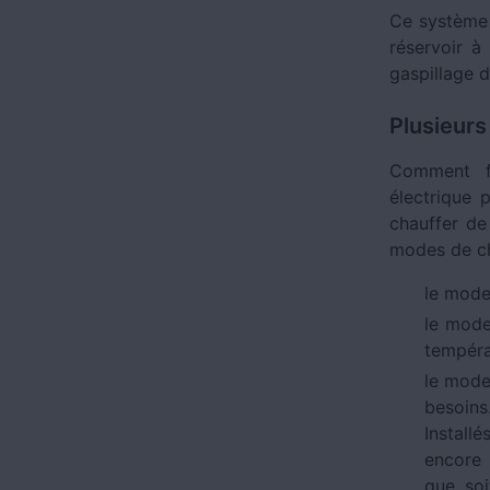
Ce système 
réservoir à
gaspillage d
Plusieurs
Comment fo
électrique 
chauffer de 
modes de ch
le mode
le mode
tempéra
le mode
besoins
Installé
encore 
que soi