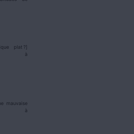
que plat ?]
auffe-eau à
une mauvaise
auffe-eau à