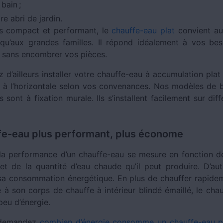
 bain ;
e abri de jardin.
is compact et performant, le
chauffe-eau plat
convient au
 qu’aux grandes familles. Il répond idéalement à vos be
 sans encombrer vos pièces.
d’ailleurs installer votre chauffe-eau à accumulation plat
u à l’horizontale selon vos convenances. Nos modèles de b
 sont à fixation murale. Ils s’installent facilement sur dif
fe-eau plus performant, plus économe
 la performance d’un chauffe-eau se mesure en fonction 
et de la quantité d’eau chaude qu’il peut produire. D’autr
a consommation énergétique. En plus de chauffer rapidem
 à son corps de chauffe à intérieur blindé émaillé, le cha
eu d’énergie.
 demandez
combien d’énergie consomme un chauffe-eau pl