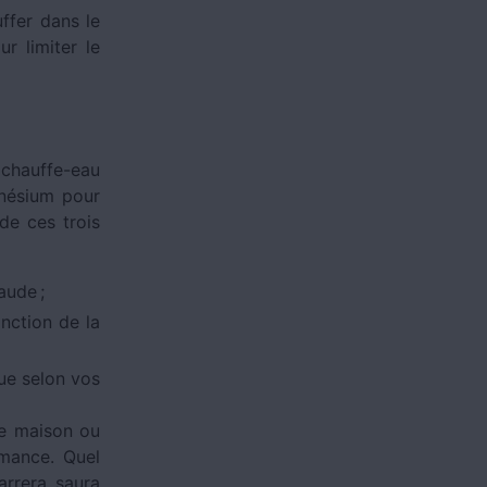
ffer dans le
r limiter le
chauffe-eau
gnésium pour
 de ces trois
aude ;
nction de la
ue selon vos
tre maison ou
rmance. Quel
arrera saura