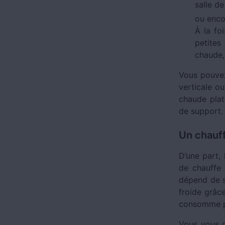
salle de
ou encor
À la fo
petites
chaude,
Vous pouvez 
verticale o
chaude plats
de support.
Un chauf
D’une part,
de chauffe 
dépend de s
froide grâce
consomme p
Vous vous