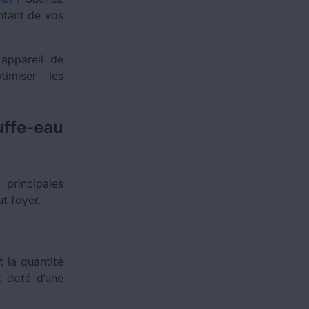
ntant de vos
 appareil de
timiser les
ffe-eau
principales
ut foyer.
 la quantité
t doté d’une