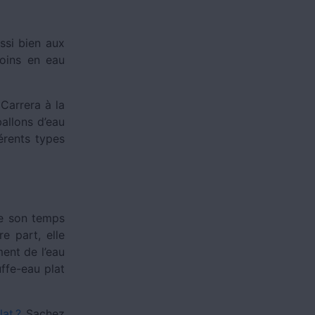
ssi bien aux
soins en eau
 Carrera à la
allons d’eau
férents types
de son temps
e part, elle
ent de l’eau
uffe-eau plat
at ?
Sachez