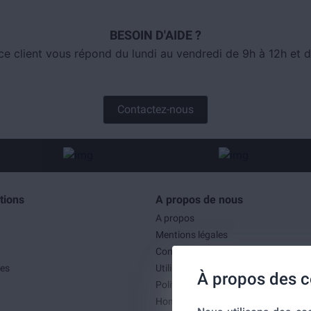
BESOIN D'AIDE ?
ce client vous répond du lundi au vendredi de 9h à 12h et d
Contactez-nous
tions
A propos de nous
A propos
Mentions légales
Conditions générales de ventes
es
Utilisation des cookies
À propos des c
Politique de confidentialité
Home-SmartLink