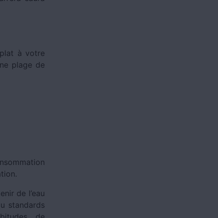
plat à votre
une plage de
consommation
ation.
enir de l’eau
au standards
abitudes de