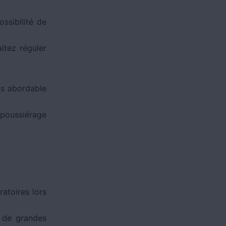
ssibilité de
itez réguler
us abordable
époussiérage
ratoires lors
, de grandes