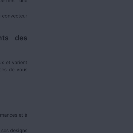
 permet une
au convecteur
nts des
x et varient
nces de vous
rmances et à
 ses designs