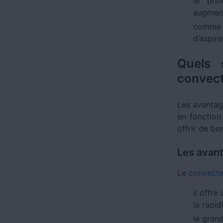
le pri
augment
comme l’
d’aspire
Quels 
convect
Les avantag
en fonction
offrir de b
Les avan
Le
convecte
il offr
la rapid
le gran