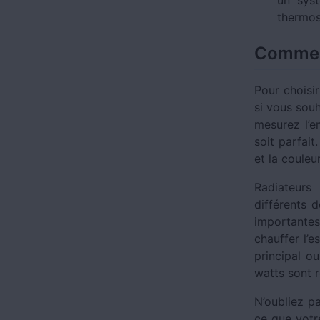
thermos
Comment
Pour choisi
si vous souh
mesurez l’e
soit parfai
et la couleu
Radiateurs
différents 
importantes 
chauffer l’e
principal o
watts sont r
N’oubliez p
ce que votre