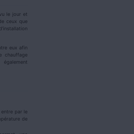
u le jour et
de ceux que
’installation
ntre eux afin
e chauffage
t également
 entre par le
empérature de