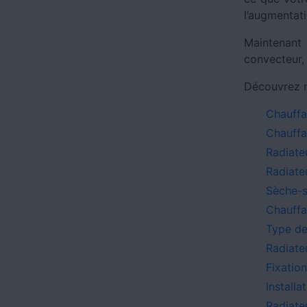
l’augmentat
Maintenant
convecteur, 
Découvrez no
Chauffa
Chauffa
Radiate
Radiateu
Sèche-s
Chauff
Type de
Radiate
Fixation
Installa
Radiate