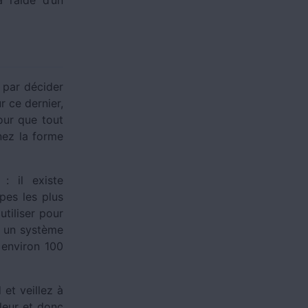
 par décider
r ce dernier,
our que tout
nez la forme
: il existe
pes les plus
utiliser pour
ut un système
 environ 100
et veillez à
aleur et donc