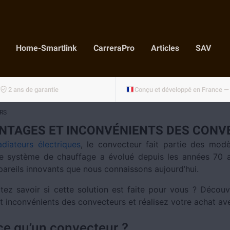
Home-Smartlink
CarreraPro
Articles
SAV
2 ans de garantie
RS
ANTAGES ET INCONVÉNIENTS DES CONV
adiateurs électriques
, le convecteur fait partie des modè
e système de chauffage a évolué depuis les années 70 
ppareils innovants que nous connaissons aujourd’hui.
tez savoir si cette solution est faite pour vous ? Découv
t inconvénients des convecteurs et réalisez votre achat ave
ce qu’un convecteur ?