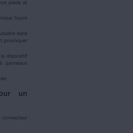
vos pieds et
mique fourni
oussière dans
ut provoquer
e dispositif
 à panneaux
ée.
pour un
e convecteur