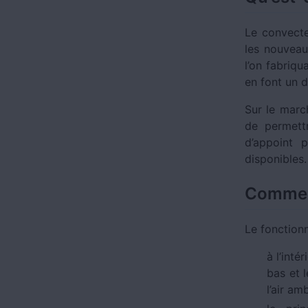
Le convecte
les nouvea
l’on fabriqu
en font un 
Sur le mar
de permett
d’appoint 
disponibles.
Comment
Le fonction
à l’inté
bas et l
l’air amb