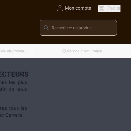
Mon compte
Panier
Conçu et développé en France — Aix-en-Provence
Service client France
ECTEURS
les les plus
afin de nous
rez tous les
c Carrera !