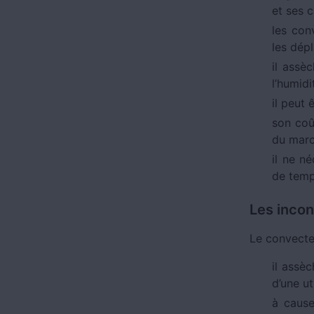
et ses 
les con
les dépl
il assè
l’humidi
il peut 
son coût
du march
il ne n
de temp
Les inco
Le convecte
il assèc
d’une ut
à cause