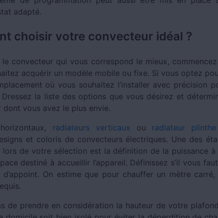
tat adapté.
 choisir votre convecteur idéal ?
r le convecteur qui vous correspond le mieux, commencez
aitez acquérir un modèle mobile ou fixe. Si vous optez pou
mplacement où vous souhaitez l’installer avec précision p
t. Dressez la liste des options que vous désirez et détermi
r dont vous avez le plus envie.
 horizontaux,
radiateurs verticaux
ou
radiateur plinthe
designs et coloris de convecteurs électriques. Une des éta
lors de votre sélection est la définition de la puissance à 
space destiné à accueillir l’appareil. Définissez s’il vous fa
u d’appoint. On estime que pour chauffer un mètre carré,
equis.
as de prendre en considération la hauteur de votre plafond 
 domicile soit bien isolé pour éviter la déperdition de ch