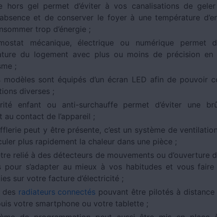
 hors gel permet d’éviter à vos canalisations de gele
absence et de conserver le foyer à une température d’e
nsommer trop d’énergie ;
rmostat mécanique, électrique ou numérique permet d
ture du logement avec plus ou moins de précision en 
me ;
s modèles sont équipés d’un écran LED afin de pouvoir c
ions diverses ;
rité enfant ou anti-surchauffe permet d’éviter une br
 au contact de l’appareil ;
fflerie peut y être présente, c’est un système de ventilati
culer plus rapidement la chaleur dans une pièce ;
 être relié à des détecteurs de mouvements ou d’ouverture d
s pour s’adapter au mieux à vos habitudes et vous faire 
s sur votre facture d’électricité ;
e des
radiateurs connectés
pouvant être pilotés à distance
puis votre smartphone ou votre tablette ;
ème de programmation peut aussi être mis en place à 