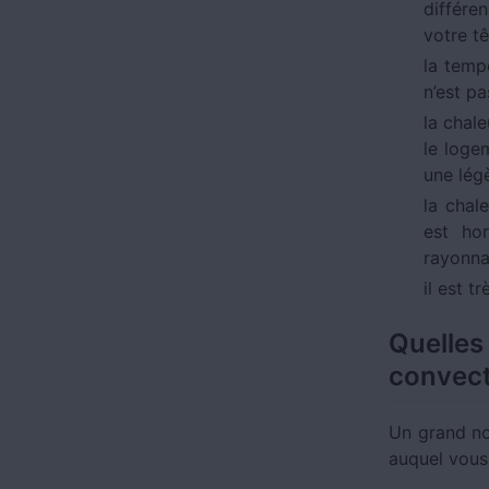
différe
votre tê
la temp
n’est pa
la chal
le loge
une lég
la chal
est hor
rayonna
il est 
Quelle
convect
Un grand no
auquel vous