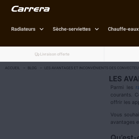
Radiateurs
Sèche-serviettes
Chauffe-eaux
Livraison offerte
ACCUEIL
>
BLOG
>
LES AVANTAGES ET INCONVÉNIENTS DES CONVECTEU
LES AV
Parmi les
r
courants. C
offrir les a
Vous souhai
avantages e
Qu’est-