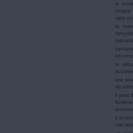
le mode
longue 
sans co
le the
tempéra
mécanis
certain
informat
la sécu
accident
une sou
de véhi
il peut
fenêtre
économie
il exist
réel de
un syst