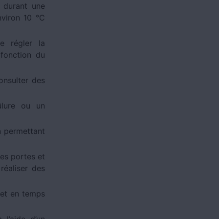
r durant une
nviron 10 °C
e régler la
fonction du
onsulter des
ûlure ou un
on permettant
es portes et
réaliser des
 et en temps
l’aide d’un