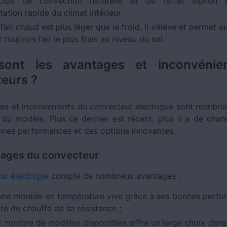
ncipe de convection naturelle et de l’effet siphon
ation rapide du climat intérieur ;
air chaud est plus léger que le froid, il s’élève et permet 
r toujours l’air le plus frais au niveau du sol.
sont les avantages et inconvénie
eurs ?
es et inconvénients du convecteur électrique sont nombreu
 du modèle. Plus ce dernier est récent, plus il a de cha
onnes performances et des options innovantes.
tages du convecteur
ur électrique
compte de nombreux avantages :
e une montée en température vive grâce à ses bonnes perfo
ité de chauffe de sa résistance ;
d nombre de modèles disponibles offre un large choix dans