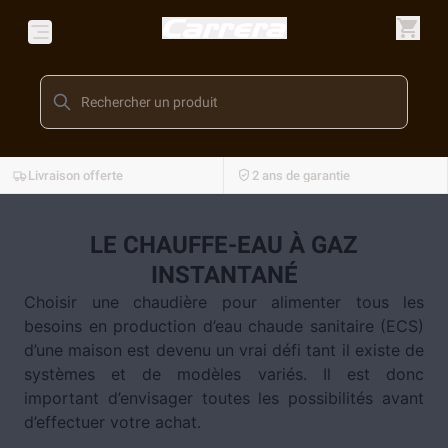
Livraison offerte
2 ans de garantie
LE CHAUFFE-EAU À GAZ
INSTANTANÉ
Choisir une chaudière pour alimenter tous les
besoins en production d’eau chaude sanitaire (ECS)
d’une maison est devenu un vrai défi tant il existe de
systèmes et de modèles variés. Il est donc
important d’envisager toutes les possibilités avant
d’effectuer votre achat.