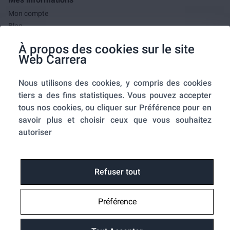
Mon compte
Blog
F.A.Q.
À propos des cookies sur le site
Mes commandes
Web Carrera
A propos de nous
Nous utilisons des cookies, y compris des cookies
A propos
tiers a des fins statistiques. Vous pouvez accepter
Mentions légales
tous nos cookies, ou cliquer sur Préférence pour en
Conditions générales de ventes
savoir plus et choisir ceux que vous souhaitez
Utilisation des cookies
autoriser
Politique de confidentialité
Home-SmartLink
Home-SmartLink : Politique de confidentialité
Refuser tout
Plan du site
Préférence
Fonctions
Suivre ma commande