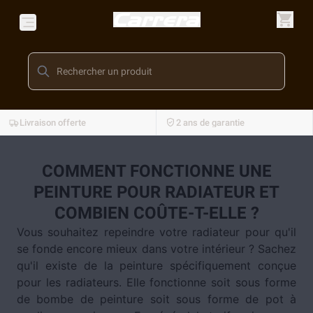
Livraison offerte
2 ans de garantie
COMMENT FONCTIONNE UNE
PEINTURE POUR RADIATEUR ET
COMBIEN COÛTE-T-ELLE ?
Vous souhaitez repeindre votre radiateur pour qu'il
se fonde encore mieux dans votre intérieur ? Sachez
qu'il existe de la peinture spécifiquement conçue
pour les radiateurs. Elle fonctionne soit sous forme
de bombe de peinture soit sous forme de pot à