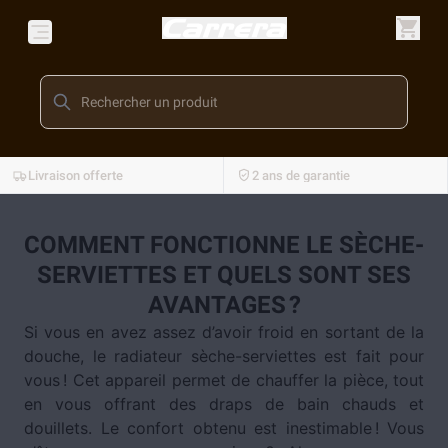
Livraison offerte
2 ans de garantie
COMMENT FONCTIONNE LE SÈCHE-
SERVIETTES ET QUELS SONT SES
AVANTAGES ?
Si vous en avez assez d’avoir froid en sortant de la
douche, le radiateur sèche-serviettes est fait pour
vous ! Cet appareil permet de chauffer la pièce, tout
en vous offrant des draps de bain chauds et
douillets. Le confort obtenu est inestimable ! Vous