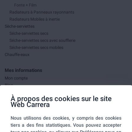
Fonte + Film
Radiateurs à Panneaux rayonnants
Radiateurs Mobiles à inertie
Sèche-serviettes
Séche-serviettes secs
Séche-serviettes secs avec soufflerie
Séche-serviettes secs mobiles
Chauffe-eaux
Mes informations
Mon compte
Blog
F.A.Q.
À propos des cookies sur le site
Mes commandes
Web Carrera
A propos de nous
Nous utilisons des cookies, y compris des cookies
A propos
tiers a des fins statistiques. Vous pouvez accepter
Mentions légales