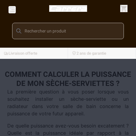
Livraison offerte
2 ans de garantie
COMMENT CALCULER LA PUISSANCE
DE MON SÈCHE-SERVIETTES ?
La première question à vous poser lorsque vous
souhaitez installer un sèche-serviette ou un
radiateur dans votre salle de bain concerne la
puissance de votre futur appareil.
De quelle puissance avez-vous besoin excatement ?
Quelle est la puissance idéale par rapport à la