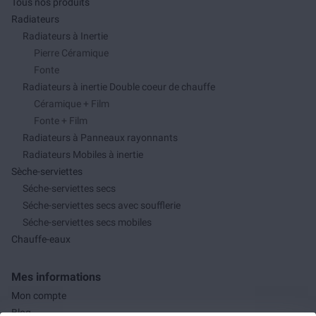
Tous nos produits
Radiateurs
Radiateurs à Inertie
Pierre Céramique
Fonte
Radiateurs à inertie Double coeur de chauffe
Céramique + Film
Fonte + Film
Radiateurs à Panneaux rayonnants
Radiateurs Mobiles à inertie
Sèche-serviettes
Séche-serviettes secs
Séche-serviettes secs avec soufflerie
Séche-serviettes secs mobiles
Chauffe-eaux
Mes informations
Mon compte
Blog