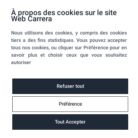
F.A.Q.
À propos des cookies sur le site
Mes commandes
Web Carrera
A propos de nous
Nous utilisons des cookies, y compris des cookies
A propos
tiers a des fins statistiques. Vous pouvez accepter
Mentions légales
tous nos cookies, ou cliquer sur Préférence pour en
Conditions générales de ventes
savoir plus et choisir ceux que vous souhaitez
Utilisation des cookies
autoriser
Politique de confidentialité
Home-SmartLink
Home-SmartLink : Politique de confidentialité
Refuser tout
Plan du site
Préférence
Fonctions
Suivre ma commande
Tout Accepter