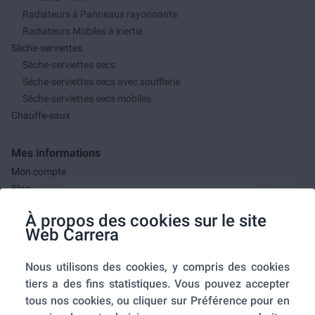
Radiateurs à Panneaux rayonnants
Radiateurs Mobiles à inertie
Sèche-serviettes
Séche-serviettes secs
Séche-serviettes secs avec soufflerie
Séche-serviettes secs mobiles
Chauffe-eaux
Mes informations
Mon compte
Blog
F.A.Q.
À propos des cookies sur le site
Mes commandes
Web Carrera
A propos de nous
Nous utilisons des cookies, y compris des cookies
A propos
tiers a des fins statistiques. Vous pouvez accepter
Mentions légales
tous nos cookies, ou cliquer sur Préférence pour en
Conditions générales de ventes