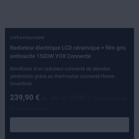
L'offre imbattable!
Radiateur électrique LCD céramique + film gris
anthracite 1500W YOX Connecté
Bénéficiez d'un radiateur connecté de dernière
génération grâce au thermostat connecté Home-
Smartlink!
239,90 €
au lieu de
289,80 €
(prix des produits
achetés séparement)
J'en profite !