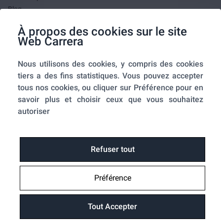
Blog
F.A.Q.
À propos des cookies sur le site
Mes commandes
Web Carrera
A propos de nous
Nous utilisons des cookies, y compris des cookies
A propos
tiers a des fins statistiques. Vous pouvez accepter
Mentions légales
tous nos cookies, ou cliquer sur Préférence pour en
Conditions générales de ventes
savoir plus et choisir ceux que vous souhaitez
Utilisation des cookies
autoriser
Politique de confidentialité
Home-SmartLink
Home-SmartLink : Politique de confidentialité
Refuser tout
Plan du site
Préférence
Fonctions
Suivre ma commande
Tout Accepter