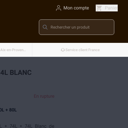
Mon compte
Panier
Conçu et développé en France — Aix-en-Provence
Service client France
74L BLANC
En rupture
0L + 80L
L + 74L + 74L Blanc de