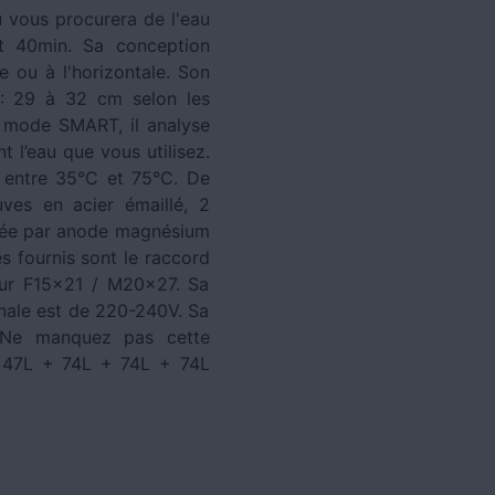
 vous procurera de l'eau
t 40min. Sa conception
le ou à l'horizontale. Son
 : 29 à 32 cm selon les
n mode SMART, il analyse
 l’eau que vous utilisez.
 entre 35°C et 75°C. De
uves en acier émaillé, 2
orcée par anode magnésium
s fournis sont le raccord
eur F15x21 / M20x27. Sa
nale est de 220-240V. Sa
. Ne manquez pas cette
= 47L + 74L + 74L + 74L