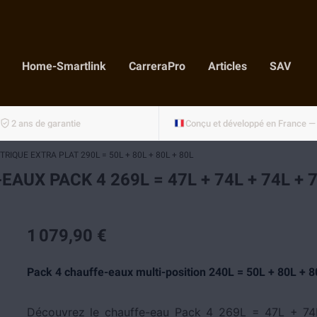
Home-Smartlink
CarreraPro
Articles
SAV
2 ans de garantie
IQUE EXTRA PLAT 290L = 50L + 80L + 80L + 80L
EAUX PACK 4 269L = 47L + 74L + 74L + 
1 079,90 €
Pack 4 chauffe-eaux multi-position 240L = 50L + 80L + 8
Découvrez le chauffe-eau Pack 4 269L = 47L + 74