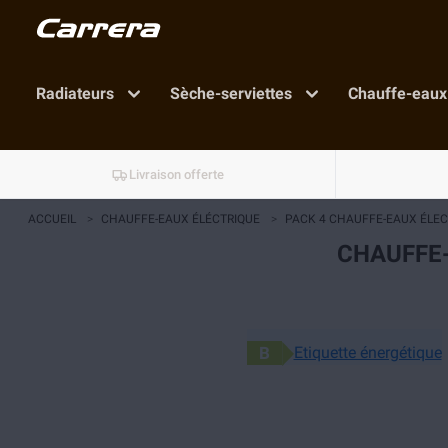
Radiateurs
Sèche-serviettes
Chauffe-eaux
Livraison offerte
ACCUEIL
>
CHAUFFE-EAUX ÉLÉCTRIQUE
>
PACK 4 CHAUFFE-EAUX ÉLECTR
CHAUFFE-
B
Etiquette énergétique