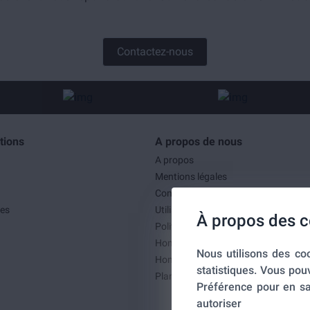
Contactez-nous
tions
A propos de nous
A propos
Mentions légales
Conditions générales de ventes
es
Utilisation des cookies
À propos des c
Politique de confidentialité
Home-SmartLink
Nous utilisons des coo
Home-SmartLink : Politique de confid
statistiques. Vous pou
Plan du site
Préférence pour en sa
autoriser