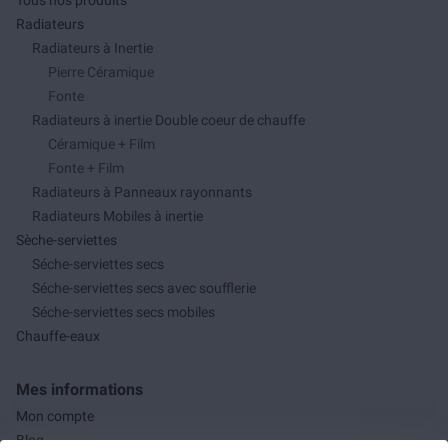
Tous nos produits
Radiateurs
Radiateurs à Inertie
Pierre Céramique
Fonte
Radiateurs à inertie Double coeur de chauffe
Céramique + Film
Fonte + Film
Radiateurs à Panneaux rayonnants
Radiateurs Mobiles à inertie
Sèche-serviettes
Séche-serviettes secs
Séche-serviettes secs avec soufflerie
Séche-serviettes secs mobiles
Chauffe-eaux
Mes informations
Mon compte
Blog