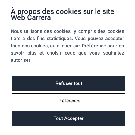
F.A.Q.
À propos des cookies sur le site
Mes commandes
Web Carrera
A propos de nous
Nous utilisons des cookies, y compris des cookies
A propos
tiers a des fins statistiques. Vous pouvez accepter
Mentions légales
tous nos cookies, ou cliquer sur Préférence pour en
Conditions générales de ventes
savoir plus et choisir ceux que vous souhaitez
Utilisation des cookies
autoriser
Politique de confidentialité
Home-SmartLink
Home-SmartLink : Politique de confidentialité
Refuser tout
Plan du site
Préférence
Fonctions
Suivre ma commande
Tout Accepter