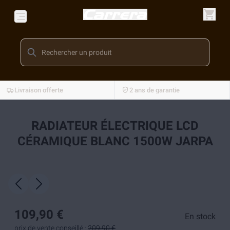
Livraison offerte
2 ans de garantie
RADIATEUR ÉLECTRIQUE LCD
CÉRAMIQUE BLANC 1500W JARPA
109,90 €
En stock
prix de vente conseillé :
209,90 €