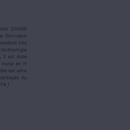
 Noir 2000W
le. Son cœur
 rendent très
 technologie
 il est doté
t mural en H
lle est ultra
avantages du
TA !