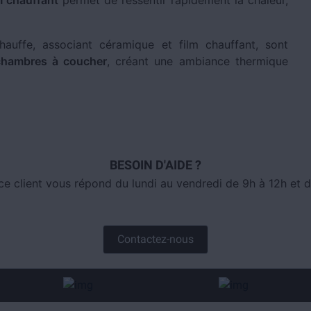
m chauffant
permet de ressentir rapidement la chaleur,
auffe, associant céramique et film chauffant, sont
chambres à coucher
, créant une ambiance thermique
BESOIN D'AIDE ?
ce client vous répond du lundi au vendredi de 9h à 12h et d
Contactez-nous