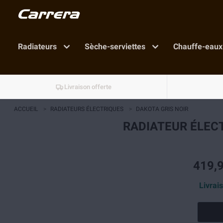
Radiateurs
Sèche-serviettes
Chauffe-eaux
Livraison offerte
ACCUEIL
>
RADIATEURS ÉLECTRIQUES
>
DAKOTA GRIS NOIR
RADIATEUR ÉLECT
419,9
Livrai