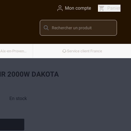
Mon compte
Panier
Conçu et développé en France — Aix-en-Provence
Service client France
OIR 2000W DAKOTA
En stock