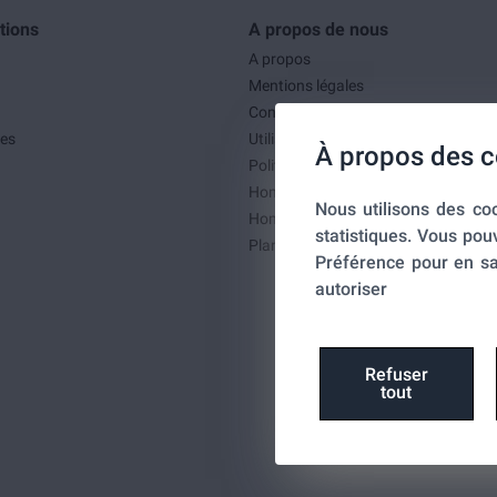
tions
A propos de nous
A propos
Mentions légales
Conditions générales de ventes
es
Utilisation des cookies
À propos des c
Politique de confidentialité
Home-SmartLink
Nous utilisons des coo
Home-SmartLink : Politique de confid
statistiques. Vous pou
Plan du site
Préférence pour en sa
autoriser
Refuser
tout