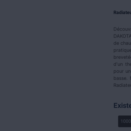
Radiateu
Découvr
DAKOTA,
de chau
pratiqu
breveté
d'un th
pour une
basse. 
Radiate
Exist
100