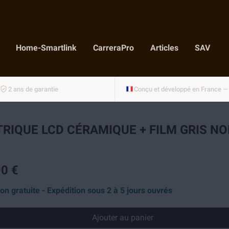
Home-Smartlink
CarreraPro
Articles
SAV
2 ans de garantie
RIQUE LCD CÉRAMIQUE + FILM GRIS N
0 €
son gratuite - Expédition sous 2 à 5 jours ouvrés
Ajouter au panier