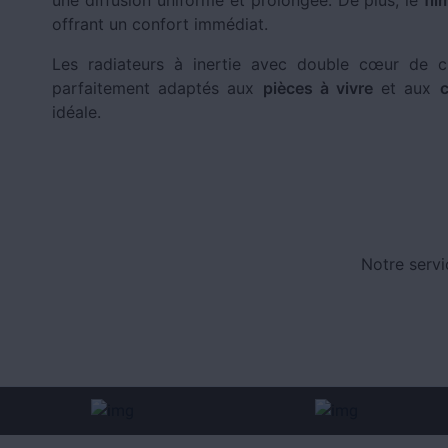
une diffusion uniforme et prolongée. De plus, le
fil
offrant un confort immédiat.
Les radiateurs à inertie avec double cœur de ch
parfaitement adaptés aux
pièces à vivre
et aux
idéale.
Notre servi