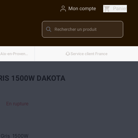
Mon compte
Panier
Conçu et développé en France — Aix-en-Provence
Service client France
RIS 1500W DAKOTA
En rupture
 Gris 1500W