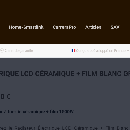
Home-Smartlink
CarreraPro
Articles
SAV
2 ans de garantie
RIQUE LCD CÉRAMIQUE + FILM BLANC G
0 €
r à Inertie céramique + film 1500W
ez le Radiateur Électrique LCD Céramique + Film Blanc