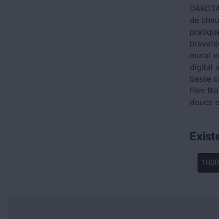
DAKOTA,
de chau
pratiqu
breveté
mural e
digital
basse c
Film Bl
douce e
Exist
100