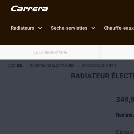
Radiateurs
Sèche-serviettes
Chauffe-eaux
Livraison offerte
ACCUEIL
>
RADIATEURS ÉLECTRIQUES
>
DAKOTA BLANC GRIS
RADIATEUR ÉLECT
349,9
Radiateu
Découvr